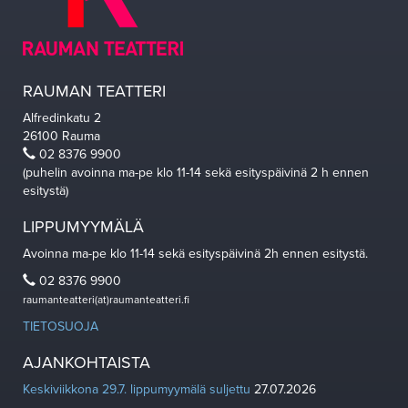
RAUMAN TEATTERI
Alfredinkatu 2
26100 Rauma
02 8376 9900
(puhelin avoinna ma-pe klo 11-14 sekä esityspäivinä 2 h ennen
esitystä)
LIPPUMYYMÄLÄ
Avoinna ma-pe klo 11-14 sekä esityspäivinä 2h ennen esitystä.
02 8376 9900
raumanteatteri(at)raumanteatteri.fi
TIETOSUOJA
AJANKOHTAISTA
Keskiviikkona 29.7. lippumyymälä suljettu
27.07.2026