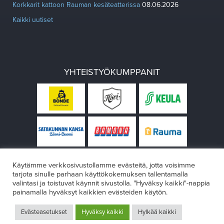
Korkkarit kattoon Rauman kesäteatterissa
08.06.2026
Kaikki uutiset
YHTEISTYÖKUMPPANIT
Käytämme verkkosivustollamme evästeitä, jotta voisimme
tarjota sinulle parhaan käyttökokemuksen tallentamalla
valintasi ja toistuvat käynnit sivustolla. "Hyväksy kaikki"-nappia
painamalla hyväksyt kaikkien evästeiden käytön.
© Rauman teatteri 2026
Evästeasetukset
Hyväksy kaikki
Hylkää kaikki
Design:
VÄRIKÄS