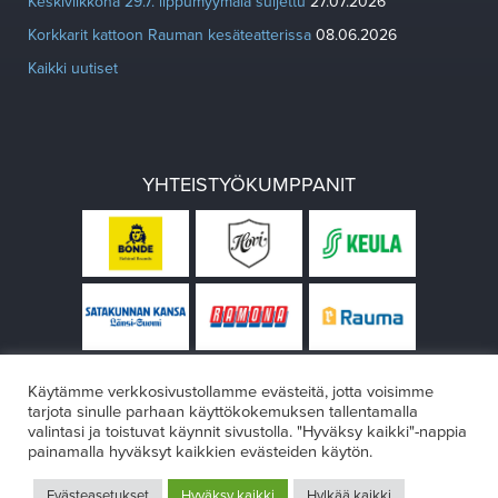
Keskiviikkona 29.7. lippumyymälä suljettu
27.07.2026
Korkkarit kattoon Rauman kesäteatterissa
08.06.2026
Kaikki uutiset
YHTEISTYÖKUMPPANIT
Käytämme verkkosivustollamme evästeitä, jotta voisimme
tarjota sinulle parhaan käyttökokemuksen tallentamalla
valintasi ja toistuvat käynnit sivustolla. "Hyväksy kaikki"-nappia
painamalla hyväksyt kaikkien evästeiden käytön.
© Rauman teatteri 2026
Evästeasetukset
Hyväksy kaikki
Hylkää kaikki