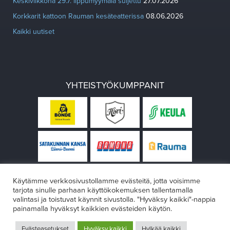
Keskiviikkona 29.7. lippumyymälä suljettu
27.07.2026
Korkkarit kattoon Rauman kesäteatterissa
08.06.2026
Kaikki uutiset
YHTEISTYÖKUMPPANIT
Käytämme verkkosivustollamme evästeitä, jotta voisimme
tarjota sinulle parhaan käyttökokemuksen tallentamalla
valintasi ja toistuvat käynnit sivustolla. "Hyväksy kaikki"-nappia
painamalla hyväksyt kaikkien evästeiden käytön.
© Rauman teatteri 2026
Evästeasetukset
Hyväksy kaikki
Hylkää kaikki