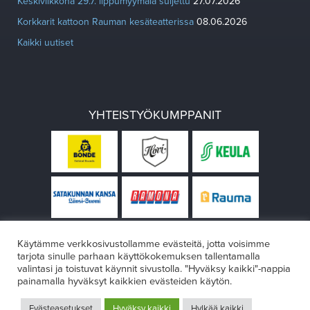
Keskiviikkona 29.7. lippumyymälä suljettu
27.07.2026
Korkkarit kattoon Rauman kesäteatterissa
08.06.2026
Kaikki uutiset
YHTEISTYÖKUMPPANIT
Käytämme verkkosivustollamme evästeitä, jotta voisimme
tarjota sinulle parhaan käyttökokemuksen tallentamalla
valintasi ja toistuvat käynnit sivustolla. "Hyväksy kaikki"-nappia
painamalla hyväksyt kaikkien evästeiden käytön.
© Rauman teatteri 2026
Evästeasetukset
Hyväksy kaikki
Hylkää kaikki