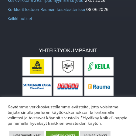
Keskiviikkona 29.7. lippumyymälä suljettu
27.07.2026
Korkkarit kattoon Rauman kesäteatterissa
08.06.2026
Kaikki uutiset
YHTEISTYÖKUMPPANIT
Käytämme verkkosivustollamme evästeitä, jotta voisimme
tarjota sinulle parhaan käyttökokemuksen tallentamalla
valintasi ja toistuvat käynnit sivustolla. "Hyväksy kaikki"-nappia
painamalla hyväksyt kaikkien evästeiden käytön.
© Rauman teatteri 2026
Evästeasetukset
Hyväksy kaikki
Hylkää kaikki