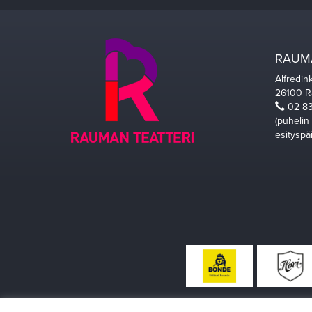
RAUMA
Alfredin
26100 
02 83
(puhelin
esityspä