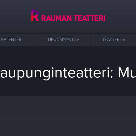
KALENTERI
LIPUNMYYNTI
TEATTERI
upunginteatteri: M