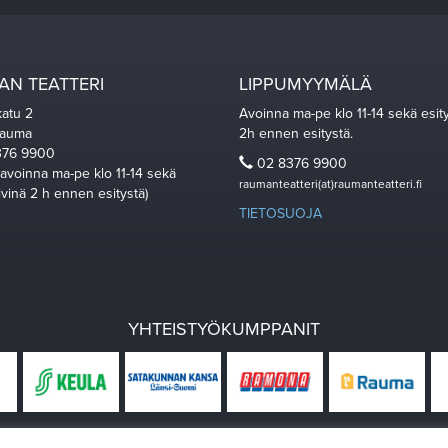
N TEATTERI
LIPPUMYYMÄLÄ
katu 2
Avoinna ma-pe klo 11-14 sekä esit
Rauma
2h ennen esitystä.
76 9900
02 8376 9900
 avoinna ma-pe klo 11-14 sekä
raumanteatteri(at)raumanteatteri.fi
ivinä 2 h ennen esitystä)
TIETOSUOJA
YHTEISTYÖKUMPPANIT