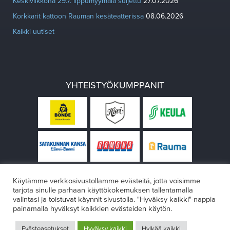
Keskiviikkona 29.7. lippumyymälä suljettu
27.07.2026
Korkkarit kattoon Rauman kesäteatterissa
08.06.2026
Kaikki uutiset
YHTEISTYÖKUMPPANIT
Käytämme verkkosivustollamme evästeitä, jotta voisimme
tarjota sinulle parhaan käyttökokemuksen tallentamalla
valintasi ja toistuvat käynnit sivustolla. "Hyväksy kaikki"-nappia
painamalla hyväksyt kaikkien evästeiden käytön.
© Rauman teatteri 2026
Evästeasetukset
Hyväksy kaikki
Hylkää kaikki