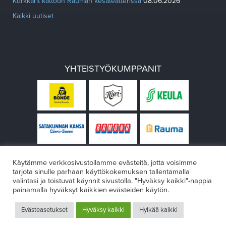
Korkkarit kattoon Rauman kesäteatterissa
08.06.2026
Kaikki uutiset
YHTEISTYÖKUMPPANIT
Käytämme verkkosivustollamme evästeitä, jotta voisimme
tarjota sinulle parhaan käyttökokemuksen tallentamalla
valintasi ja toistuvat käynnit sivustolla. "Hyväksy kaikki"-nappia
painamalla hyväksyt kaikkien evästeiden käytön.
© Rauman teatteri 2026
Evästeasetukset
Hyväksy kaikki
Hylkää kaikki
Design:
VÄRIKÄS