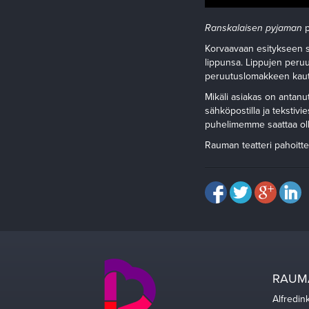
Ranskalaisen pyjaman
p
Korvaavaan esitykseen s
lippunsa. Lippujen peru
peruutuslomakkeen kaut
Mikäli asiakas on antanu
sähköpostilla ja tekstivi
puhelimemme saattaa oll
Rauman teatteri pahoitt
RAUMA
Alfredin