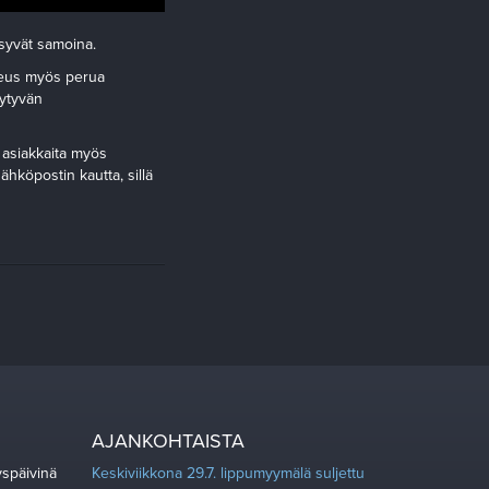
ysyvät samoina.
ikeus myös perua
öytyvän
 asiakkaita myös
ähköpostin kautta, sillä
AJANKOHTAISTA
yspäivinä
Keskiviikkona 29.7. lippumyymälä suljettu