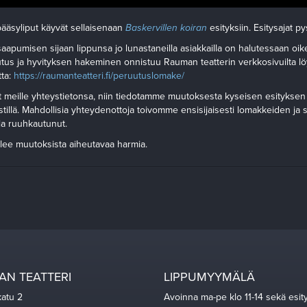
ääsyliput käyvät sellaisenaan
Baskervillen koiran
esityksiin. Esitysajat p
aapumisen sijaan lippunsa jo lunastaneilla asiakkailla on halutessaan o
utus ja hyvityksen hakeminen onnistuu Rauman teatterin verkkosivuilta l
ta:
https://raumanteatteri.fi/peruutuslomake/
t meille yhteystietonsa, niin tiedotamme muutoksesta kyseisen esityksen
estillä. Mahdollisia yhteydenottoja toivomme ensisijaisesti lomakkeiden ja s
a ruuhkautunut.
elee muutoksista aiheutavaa harmia.
N TEATTERI
LIPPUMYYMÄLÄ
katu 2
Avoinna ma-pe klo 11-14 sekä esit