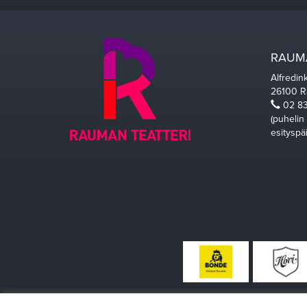
RAUMA
Alfredin
26100 
02 83
(puhelin
esityspä