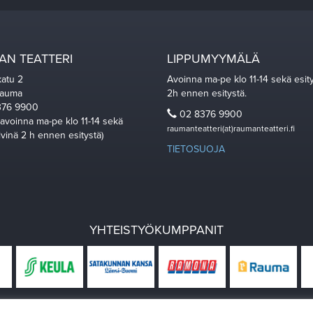
N TEATTERI
LIPPUMYYMÄLÄ
katu 2
Avoinna ma-pe klo 11-14 sekä esit
Rauma
2h ennen esitystä.
76 9900
02 8376 9900
 avoinna ma-pe klo 11-14 sekä
raumanteatteri(at)raumanteatteri.fi
ivinä 2 h ennen esitystä)
TIETOSUOJA
YHTEISTYÖKUMPPANIT