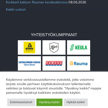
Korkkarit kattoon Rauman kesäteatterissa
08.06.2026
Kaikki uutiset
YHTEISTYÖKUMPPANIT
Käytämme verkkosivustollamme evästeitä, jotta voisimme
tarjota sinulle parhaan käyttökokemuksen tallentamalla
valintasi ja toistuvat käynnit sivustolla. "Hyväksy kaikki"-nappia
painamalla hyväksyt kaikkien evästeiden käytön.
© Rauman teatteri 2026
Evästeasetukset
Hyväksy kaikki
Hylkää kaikki
Design:
VÄRIKÄS