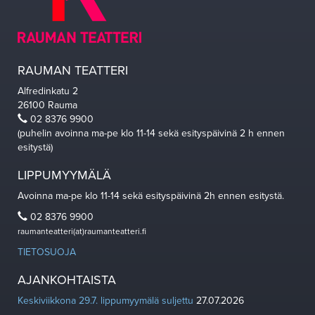
RAUMAN TEATTERI
Alfredinkatu 2
26100 Rauma
02 8376 9900
(puhelin avoinna ma-pe klo 11-14 sekä esityspäivinä 2 h ennen
esitystä)
LIPPUMYYMÄLÄ
Avoinna ma-pe klo 11-14 sekä esityspäivinä 2h ennen esitystä.
02 8376 9900
raumanteatteri(at)raumanteatteri.fi
TIETOSUOJA
AJANKOHTAISTA
Keskiviikkona 29.7. lippumyymälä suljettu
27.07.2026