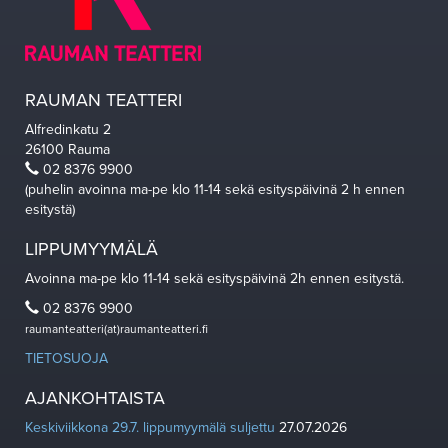
RAUMAN TEATTERI
Alfredinkatu 2
26100 Rauma
02 8376 9900
(puhelin avoinna ma-pe klo 11-14 sekä esityspäivinä 2 h ennen
esitystä)
LIPPUMYYMÄLÄ
Avoinna ma-pe klo 11-14 sekä esityspäivinä 2h ennen esitystä.
02 8376 9900
raumanteatteri(at)raumanteatteri.fi
TIETOSUOJA
AJANKOHTAISTA
Keskiviikkona 29.7. lippumyymälä suljettu
27.07.2026