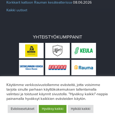
Korkkarit kattoon Rauman kesäteatterissa
08.06.2026
Kaikki uutiset
YHTEISTYÖKUMPPANIT
Käytämme verkkosivustollamme evästeitä, jotta voisimme
tarjota sinulle parhaan käyttökokemuksen tallentamalla
valintasi ja toistuvat käynnit sivustolla. "Hyväksy kaikki"-nappia
painamalla hyväksyt kaikkien evästeiden käytön.
© Rauman teatteri 2026
Evästeasetukset
Hyväksy kaikki
Hylkää kaikki
Design:
VÄRIKÄS