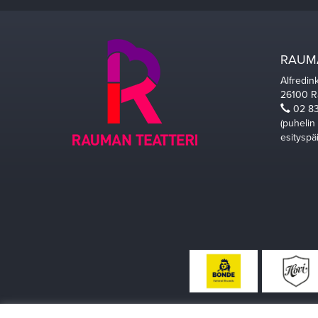
RAUMA
Alfredin
26100 
02 83
(puhelin
esityspä