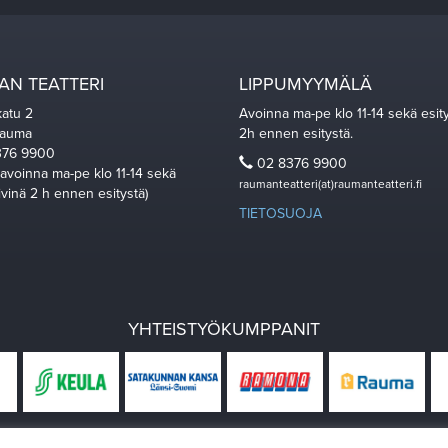
N TEATTERI
LIPPUMYYMÄLÄ
katu 2
Avoinna ma-pe klo 11-14 sekä esit
Rauma
2h ennen esitystä.
76 9900
02 8376 9900
 avoinna ma-pe klo 11-14 sekä
raumanteatteri(at)raumanteatteri.fi
ivinä 2 h ennen esitystä)
TIETOSUOJA
YHTEISTYÖKUMPPANIT