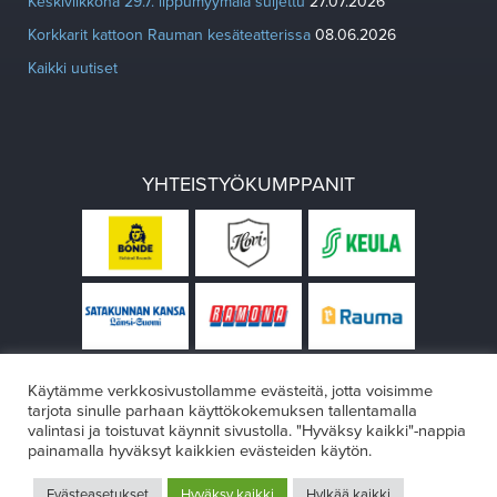
Keskiviikkona 29.7. lippumyymälä suljettu
27.07.2026
Korkkarit kattoon Rauman kesäteatterissa
08.06.2026
Kaikki uutiset
YHTEISTYÖKUMPPANIT
Käytämme verkkosivustollamme evästeitä, jotta voisimme
tarjota sinulle parhaan käyttökokemuksen tallentamalla
valintasi ja toistuvat käynnit sivustolla. "Hyväksy kaikki"-nappia
painamalla hyväksyt kaikkien evästeiden käytön.
© Rauman teatteri 2026
Evästeasetukset
Hyväksy kaikki
Hylkää kaikki