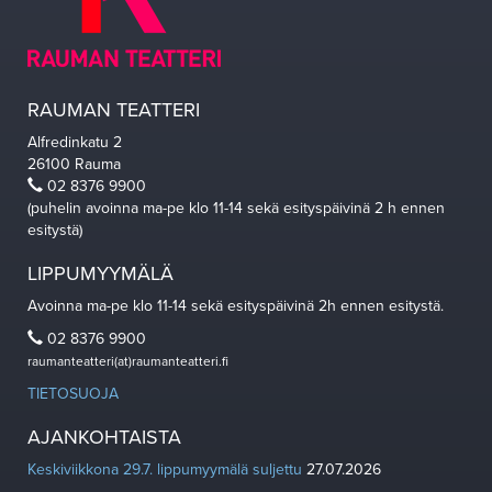
RAUMAN TEATTERI
Alfredinkatu 2
26100 Rauma
02 8376 9900
(puhelin avoinna ma-pe klo 11-14 sekä esityspäivinä 2 h ennen
esitystä)
LIPPUMYYMÄLÄ
Avoinna ma-pe klo 11-14 sekä esityspäivinä 2h ennen esitystä.
02 8376 9900
raumanteatteri(at)raumanteatteri.fi
TIETOSUOJA
AJANKOHTAISTA
Keskiviikkona 29.7. lippumyymälä suljettu
27.07.2026