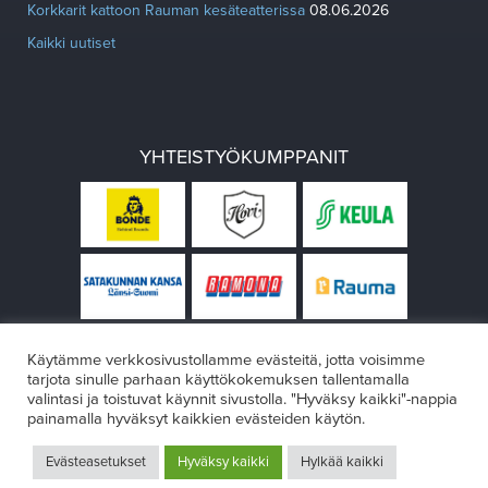
Korkkarit kattoon Rauman kesäteatterissa
08.06.2026
Kaikki uutiset
YHTEISTYÖKUMPPANIT
Käytämme verkkosivustollamme evästeitä, jotta voisimme
tarjota sinulle parhaan käyttökokemuksen tallentamalla
valintasi ja toistuvat käynnit sivustolla. "Hyväksy kaikki"-nappia
painamalla hyväksyt kaikkien evästeiden käytön.
© Rauman teatteri 2026
Evästeasetukset
Hyväksy kaikki
Hylkää kaikki
Design:
VÄRIKÄS