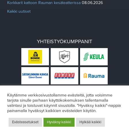
Korkkarit kattoon Rauman kesäteatterissa
08.06.2026
Kaikki uutiset
YHTEISTYÖKUMPPANIT
Käytämme verkkosivustollamme evästeitä, jotta voisimme
tarjota sinulle parhaan käyttökokemuksen tallentamalla
valintasi ja toistuvat käynnit sivustolla. "Hyväksy kaikki"-nappia
painamalla hyväksyt kaikkien evästeiden käytön.
© Rauman teatteri 2026
Evästeasetukset
Hyväksy kaikki
Hylkää kaikki
Design:
VÄRIKÄS