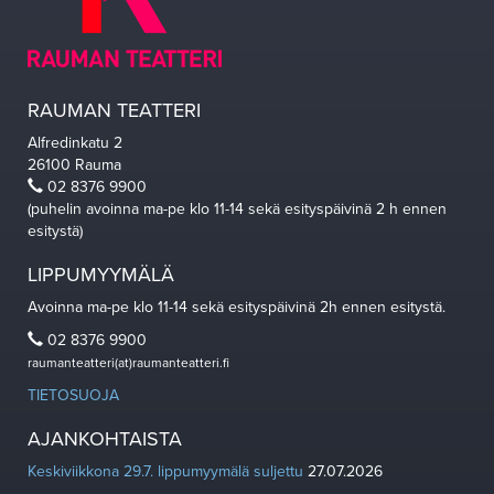
RAUMAN TEATTERI
Alfredinkatu 2
26100 Rauma
02 8376 9900
(puhelin avoinna ma-pe klo 11-14 sekä esityspäivinä 2 h ennen
esitystä)
LIPPUMYYMÄLÄ
Avoinna ma-pe klo 11-14 sekä esityspäivinä 2h ennen esitystä.
02 8376 9900
raumanteatteri(at)raumanteatteri.fi
TIETOSUOJA
AJANKOHTAISTA
Keskiviikkona 29.7. lippumyymälä suljettu
27.07.2026