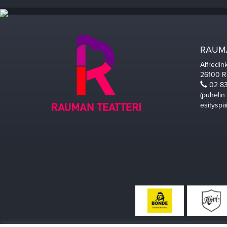
RAUMA
Alfredin
26100 
02 83
(puhelin
esityspä