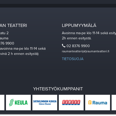
N TEATTERI
LIPPUMYYMÄLÄ
katu 2
Avoinna ma-pe klo 11-14 sekä esit
Rauma
2h ennen esitystä.
76 9900
02 8376 9900
 avoinna ma-pe klo 11-14 sekä
raumanteatteri(at)raumanteatteri.fi
ivinä 2 h ennen esitystä)
TIETOSUOJA
YHTEISTYÖKUMPPANIT