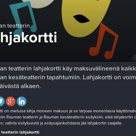
n teatterin
hjakortti
n teatterin lahjakortti käy maksuvälineenä kaikk
n kesäteatterin tapahtumiin. Lahjakortti on voi
äivästä alkaen.
tti on mieluisa lahja moneen makuun ja se tarjoaa monenlaisia käyttömahdol
iin Rauman teatterin ja Rauman kesäteatterin esityksiin, eikä lahjakortin o
; valinta esityksestä ja esitysajankohdasta jää lahjakortin saajalle.
eatterin lahjakortti