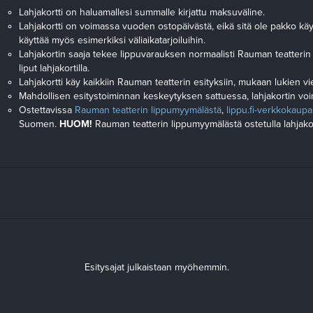
Lahjakortti on haluamallesi summalle kirjattu maksuväline.
Lahjakortti on voimassa vuoden ostopäivästä, eikä sitä ole pakko käyt
käyttää myös esimerkiksi väliaikatarjoiluihin.
Lahjakortin saaja tekee lippuvarauksen normaalisti Rauman teatteri
liput lahjakortilla.
Lahjakortti käy kaikkiin Rauman teatterin esityksiin, mukaan lukien vie
Mahdollisen esitystoiminnan keskeytyksen sattuessa, lahjakortin voi
Ostettavissa
Rauman teatterin lippumyymälästä
,
lippu.fi-verkkokaupa
Suomen.
HUOM!
Rauman teatterin lippumyymälästä ostetulla lahjako
Esitysajat julkaistaan myöhemmin.