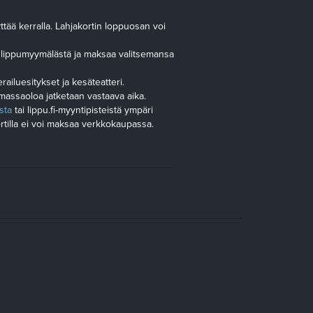
tää kerralla. Lahjakortin loppuosan voi
n lippumyymälästä ja maksaa valitsemansa
railuesitykset ja kesäteatteri.
massaoloa jatketaan vastaava aika.
sta
tai lippu.fi-myyntipisteistä ympäri
rtilla ei voi maksaa verkkokaupassa.