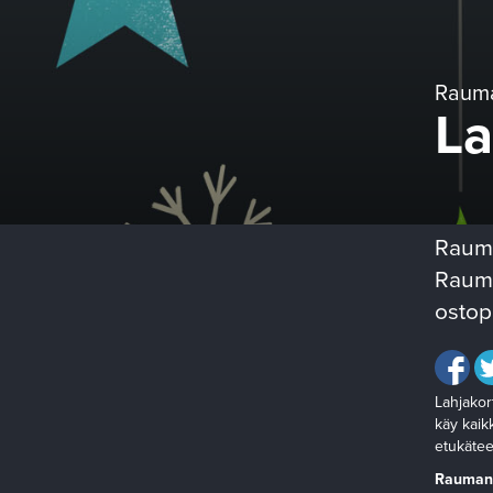
Rauma
La
Rauma
Rauma
ostop
Lahjakor
käy kaikk
etukäteen
Rauman t