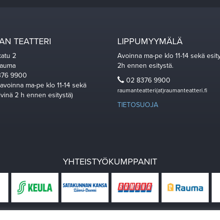
N TEATTERI
LIPPUMYYMÄLÄ
katu 2
Avoinna ma-pe klo 11-14 sekä esit
Rauma
2h ennen esitystä.
76 9900
02 8376 9900
 avoinna ma-pe klo 11-14 sekä
raumanteatteri(at)raumanteatteri.fi
ivinä 2 h ennen esitystä)
TIETOSUOJA
YHTEISTYÖKUMPPANIT