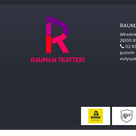
RAUMA
Alfredin
26100 
02 83
(puhelin
esityspä