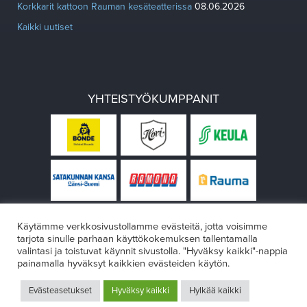
Korkkarit kattoon Rauman kesäteatterissa
08.06.2026
Kaikki uutiset
YHTEISTYÖKUMPPANIT
Käytämme verkkosivustollamme evästeitä, jotta voisimme
tarjota sinulle parhaan käyttökokemuksen tallentamalla
valintasi ja toistuvat käynnit sivustolla. "Hyväksy kaikki"-nappia
painamalla hyväksyt kaikkien evästeiden käytön.
© Rauman teatteri 2026
Evästeasetukset
Hyväksy kaikki
Hylkää kaikki
Design:
VÄRIKÄS