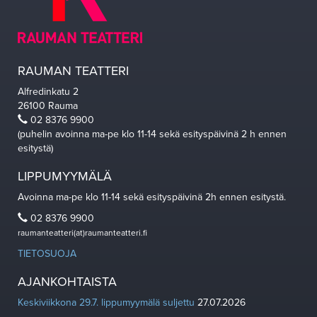
RAUMAN TEATTERI
Alfredinkatu 2
26100 Rauma
02 8376 9900
(puhelin avoinna ma-pe klo 11-14 sekä esityspäivinä 2 h ennen
esitystä)
LIPPUMYYMÄLÄ
Avoinna ma-pe klo 11-14 sekä esityspäivinä 2h ennen esitystä.
02 8376 9900
raumanteatteri(at)raumanteatteri.fi
TIETOSUOJA
AJANKOHTAISTA
Keskiviikkona 29.7. lippumyymälä suljettu
27.07.2026