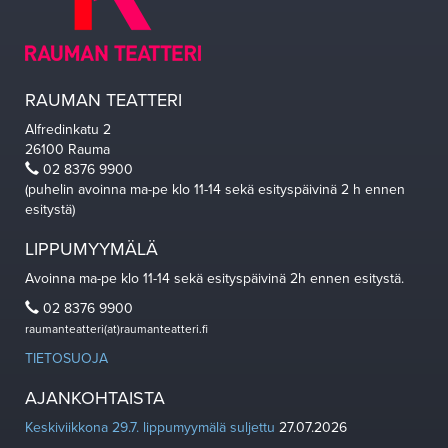
RAUMAN TEATTERI
Alfredinkatu 2
26100 Rauma
02 8376 9900
(puhelin avoinna ma-pe klo 11-14 sekä esityspäivinä 2 h ennen
esitystä)
LIPPUMYYMÄLÄ
Avoinna ma-pe klo 11-14 sekä esityspäivinä 2h ennen esitystä.
02 8376 9900
raumanteatteri(at)raumanteatteri.fi
TIETOSUOJA
AJANKOHTAISTA
Keskiviikkona 29.7. lippumyymälä suljettu
27.07.2026