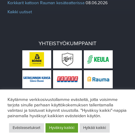
Korkkarit kattoon Rauman kesäteatterissa
08.06.2026
Kaikki uutiset
YHTEISTYÖKUMPPANIT
Käytämme verkkosivustollamme evästeitä, jotta voisimme
tarjota sinulle parhaan käyttökokemuksen tallentamalla
valintasi ja toistuvat käynnit sivustolla. "Hyväksy kaikki"-nappia
painamalla hyväksyt kaikkien evästeiden käytön.
© Rauman teatteri 2026
Evästeasetukset
Hyväksy kaikki
Hylkää kaikki
Design:
VÄRIKÄS