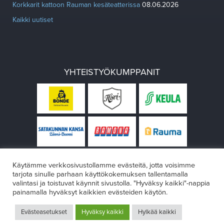
Korkkarit kattoon Rauman kesäteatterissa
08.06.2026
Kaikki uutiset
YHTEISTYÖKUMPPANIT
Käytämme verkkosivustollamme evästeitä, jotta voisimme
tarjota sinulle parhaan käyttökokemuksen tallentamalla
valintasi ja toistuvat käynnit sivustolla. "Hyväksy kaikki"-nappia
painamalla hyväksyt kaikkien evästeiden käytön.
© Rauman teatteri 2026
Evästeasetukset
Hyväksy kaikki
Hylkää kaikki
Design:
VÄRIKÄS