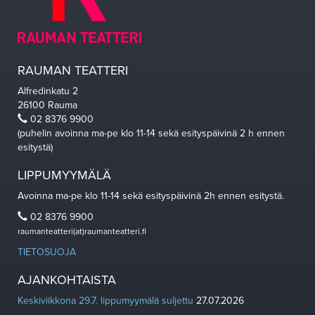
RAUMAN TEATTERI
Alfredinkatu 2
26100 Rauma
02 8376 9900
(puhelin avoinna ma-pe klo 11-14 sekä esityspäivinä 2 h ennen
esitystä)
LIPPUMYYMÄLÄ
Avoinna ma-pe klo 11-14 sekä esityspäivinä 2h ennen esitystä.
02 8376 9900
raumanteatteri(at)raumanteatteri.fi
TIETOSUOJA
AJANKOHTAISTA
Keskiviikkona 29.7. lippumyymälä suljettu
27.07.2026