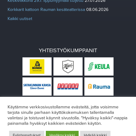
Keskiviikkona 29.7. lippumyymälä suljettu
27.07.2026
Korkkarit kattoon Rauman kesäteatterissa
08.06.2026
Kaikki uutiset
YHTEISTYÖKUMPPANIT
Käytämme verkkosivustollamme evästeitä, jotta voisimme
tarjota sinulle parhaan käyttökokemuksen tallentamalla
valintasi ja toistuvat käynnit sivustolla. "Hyväksy kaikki"-nappia
painamalla hyväksyt kaikkien evästeiden käytön.
© Rauman teatteri 2026
Evästeasetukset
Hyväksy kaikki
Hylkää kaikki