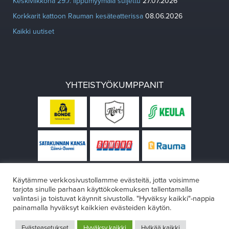
Keskiviikkona 29.7. lippumyymälä suljettu
27.07.2026
Korkkarit kattoon Rauman kesäteatterissa
08.06.2026
Kaikki uutiset
YHTEISTYÖKUMPPANIT
Käytämme verkkosivustollamme evästeitä, jotta voisimme
tarjota sinulle parhaan käyttökokemuksen tallentamalla
valintasi ja toistuvat käynnit sivustolla. "Hyväksy kaikki"-nappia
painamalla hyväksyt kaikkien evästeiden käytön.
© Rauman teatteri 2026
Evästeasetukset
Hyväksy kaikki
Hylkää kaikki