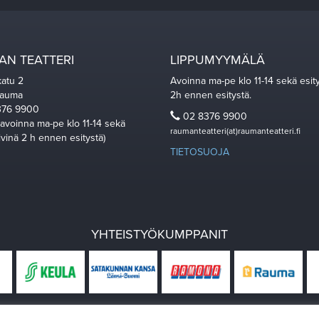
N TEATTERI
LIPPUMYYMÄLÄ
katu 2
Avoinna ma-pe klo 11-14 sekä esit
Rauma
2h ennen esitystä.
76 9900
02 8376 9900
 avoinna ma-pe klo 11-14 sekä
raumanteatteri(at)raumanteatteri.fi
ivinä 2 h ennen esitystä)
TIETOSUOJA
YHTEISTYÖKUMPPANIT