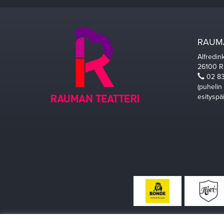
RAUMA
Alfredin
26100 
02 83
(puhelin
esityspä