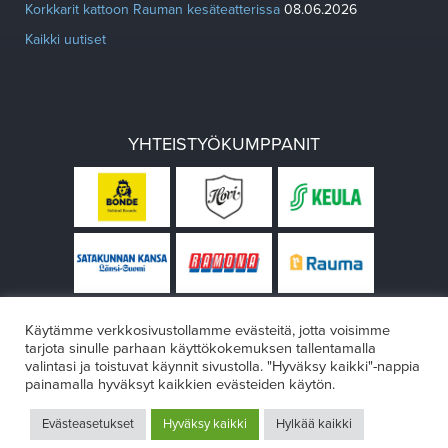
Korkkarit kattoon Rauman kesäteatterissa
08.06.2026
Kaikki uutiset
YHTEISTYÖKUMPPANIT
Käytämme verkkosivustollamme evästeitä, jotta voisimme
tarjota sinulle parhaan käyttökokemuksen tallentamalla
valintasi ja toistuvat käynnit sivustolla. "Hyväksy kaikki"-nappia
painamalla hyväksyt kaikkien evästeiden käytön.
© Rauman teatteri 2026
Evästeasetukset
Hyväksy kaikki
Hylkää kaikki
Design:
VÄRIKÄS