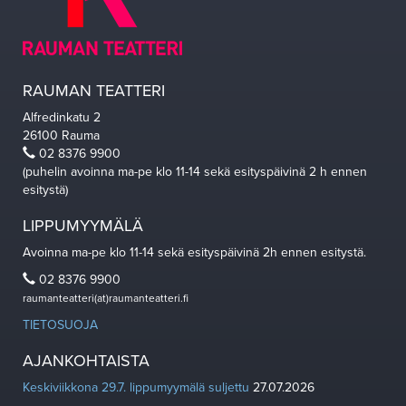
RAUMAN TEATTERI
Alfredinkatu 2
26100 Rauma
02 8376 9900
(puhelin avoinna ma-pe klo 11-14 sekä esityspäivinä 2 h ennen
esitystä)
LIPPUMYYMÄLÄ
Avoinna ma-pe klo 11-14 sekä esityspäivinä 2h ennen esitystä.
02 8376 9900
raumanteatteri(at)raumanteatteri.fi
TIETOSUOJA
AJANKOHTAISTA
Keskiviikkona 29.7. lippumyymälä suljettu
27.07.2026