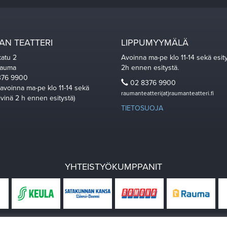
N TEATTERI
LIPPUMYYMÄLÄ
katu 2
Avoinna ma-pe klo 11-14 sekä esit
Rauma
2h ennen esitystä.
76 9900
02 8376 9900
 avoinna ma-pe klo 11-14 sekä
raumanteatteri(at)raumanteatteri.fi
ivinä 2 h ennen esitystä)
TIETOSUOJA
YHTEISTYÖKUMPPANIT