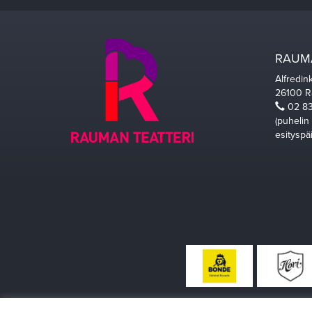
RAUMA
Alfredin
26100 
02 83
(puhelin
esityspä