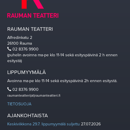
RAUMAN TEATTERI
Alfredinkatu 2
26100 Rauma
02 8376 9900
(puhelin avoinna ma-pe klo 11-14 sekä esityspäivinä 2 h ennen
esitystä)
LIPPUMYYMÄLÄ
Avoinna ma-pe klo 11-14 sekä esityspäivinä 2h ennen esitystä.
02 8376 9900
raumanteatteri(at)raumanteatteri.fi
TIETOSUOJA
AJANKOHTAISTA
Keskiviikkona 29.7. lippumyymälä suljettu
27.07.2026