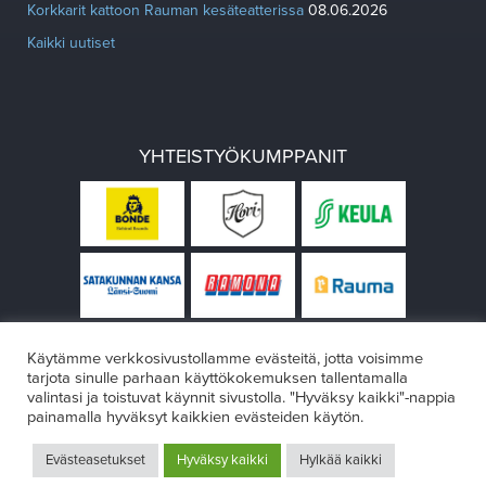
Korkkarit kattoon Rauman kesäteatterissa
08.06.2026
Kaikki uutiset
YHTEISTYÖKUMPPANIT
Käytämme verkkosivustollamme evästeitä, jotta voisimme
tarjota sinulle parhaan käyttökokemuksen tallentamalla
valintasi ja toistuvat käynnit sivustolla. "Hyväksy kaikki"-nappia
painamalla hyväksyt kaikkien evästeiden käytön.
© Rauman teatteri 2026
Evästeasetukset
Hyväksy kaikki
Hylkää kaikki
Design:
VÄRIKÄS