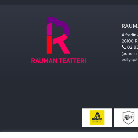
RAUMA
Alfredin
26100 
02 83
(puhelin
esityspä