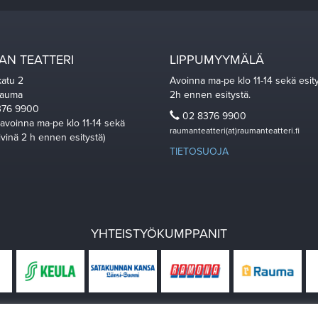
N TEATTERI
LIPPUMYYMÄLÄ
katu 2
Avoinna ma-pe klo 11-14 sekä esit
Rauma
2h ennen esitystä.
76 9900
02 8376 9900
 avoinna ma-pe klo 11-14 sekä
raumanteatteri(at)raumanteatteri.fi
ivinä 2 h ennen esitystä)
TIETOSUOJA
YHTEISTYÖKUMPPANIT