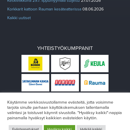
Keskiviikkona 29.7. lippumyymälä suljettu
27.07.2026
Korkkarit kattoon Rauman kesäteatterissa
08.06.2026
Kaikki uutiset
YHTEISTYÖKUMPPANIT
Käytämme verkkosivustollamme evästeitä, jotta voisimme
tarjota sinulle parhaan käyttökokemuksen tallentamalla
valintasi ja toistuvat käynnit sivustolla. "Hyväksy kaikki"-nappia
painamalla hyväksyt kaikkien evästeiden käytön.
© Rauman teatteri 2026
Evästeasetukset
Hyväksy kaikki
Hylkää kaikki