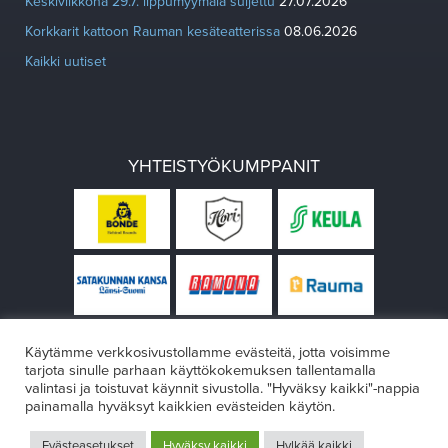
Keskiviikkona 29.7. lippumyymälä suljettu
27.07.2026
Korkkarit kattoon Rauman kesäteatterissa
08.06.2026
Kaikki uutiset
YHTEISTYÖKUMPPANIT
Käytämme verkkosivustollamme evästeitä, jotta voisimme
tarjota sinulle parhaan käyttökokemuksen tallentamalla
valintasi ja toistuvat käynnit sivustolla. "Hyväksy kaikki"-nappia
painamalla hyväksyt kaikkien evästeiden käytön.
© Rauman teatteri 2026
Evästeasetukset
Hyväksy kaikki
Hylkää kaikki