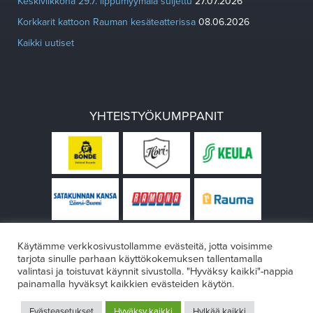
Keskiviikkona 29.7. lippumyymälä suljettu
27.07.2026
Korkkarit kattoon Rauman kesäteatterissa
08.06.2026
Kaikki uutiset
YHTEISTYÖKUMPPANIT
Käytämme verkkosivustollamme evästeitä, jotta voisimme
tarjota sinulle parhaan käyttökokemuksen tallentamalla
valintasi ja toistuvat käynnit sivustolla. "Hyväksy kaikki"-nappia
painamalla hyväksyt kaikkien evästeiden käytön.
© Rauman teatteri 2026
Evästeasetukset
Hyväksy kaikki
Hylkää kaikki