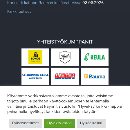
Korkkarit kattoon Rauman kesäteatterissa
08.06.2026
Kaikki uutiset
YHTEISTYÖKUMPPANIT
Käytämme verkkosivustollamme evästeitä, jotta voisimme
tarjota sinulle parhaan käyttökokemuksen tallentamalla
valintasi ja toistuvat käynnit sivustolla. "Hyväksy kaikki"-nappia
painamalla hyväksyt kaikkien evästeiden käytön.
© Rauman teatteri 2026
Evästeasetukset
Hyväksy kaikki
Hylkää kaikki
Design:
VÄRIKÄS