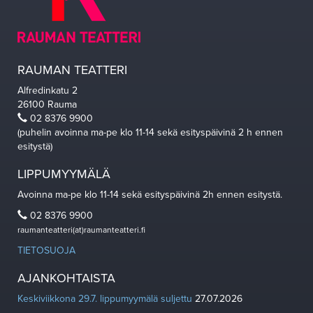
RAUMAN TEATTERI
Alfredinkatu 2
26100 Rauma
02 8376 9900
(puhelin avoinna ma-pe klo 11-14 sekä esityspäivinä 2 h ennen
esitystä)
LIPPUMYYMÄLÄ
Avoinna ma-pe klo 11-14 sekä esityspäivinä 2h ennen esitystä.
02 8376 9900
raumanteatteri(at)raumanteatteri.fi
TIETOSUOJA
AJANKOHTAISTA
Keskiviikkona 29.7. lippumyymälä suljettu
27.07.2026