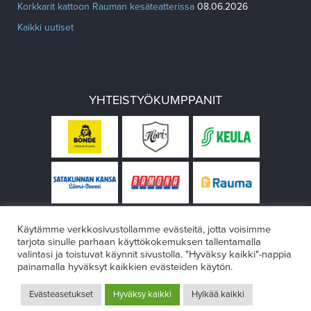
Korkkarit kattoon Rauman kesäteatterissa
08.06.2026
Kaikki uutiset
YHTEISTYÖKUMPPANIT
Käytämme verkkosivustollamme evästeitä, jotta voisimme
tarjota sinulle parhaan käyttökokemuksen tallentamalla
valintasi ja toistuvat käynnit sivustolla. "Hyväksy kaikki"-nappia
painamalla hyväksyt kaikkien evästeiden käytön.
© Rauman teatteri 2026
Evästeasetukset
Hyväksy kaikki
Hylkää kaikki
Design:
VÄRIKÄS