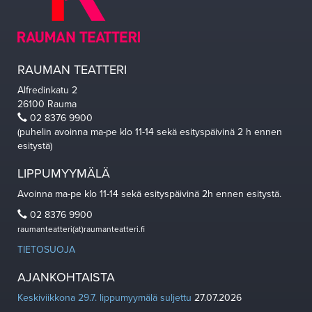
RAUMAN TEATTERI
Alfredinkatu 2
26100 Rauma
02 8376 9900
(puhelin avoinna ma-pe klo 11-14 sekä esityspäivinä 2 h ennen
esitystä)
LIPPUMYYMÄLÄ
Avoinna ma-pe klo 11-14 sekä esityspäivinä 2h ennen esitystä.
02 8376 9900
raumanteatteri(at)raumanteatteri.fi
TIETOSUOJA
AJANKOHTAISTA
Keskiviikkona 29.7. lippumyymälä suljettu
27.07.2026