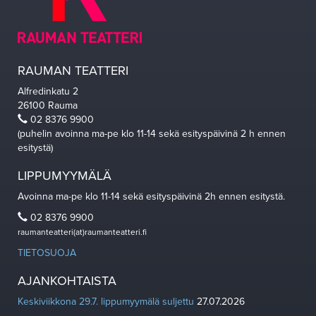
RAUMAN TEATTERI
Alfredinkatu 2
26100 Rauma
02 8376 9900
(puhelin avoinna ma-pe klo 11-14 sekä esityspäivinä 2 h ennen
esitystä)
LIPPUMYYMÄLÄ
Avoinna ma-pe klo 11-14 sekä esityspäivinä 2h ennen esitystä.
02 8376 9900
raumanteatteri(at)raumanteatteri.fi
TIETOSUOJA
AJANKOHTAISTA
Keskiviikkona 29.7. lippumyymälä suljettu
27.07.2026