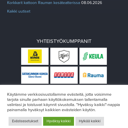
Korkkarit kattoon Rauman kesäteatterissa
08.06.2026
Kaikki uutiset
YHTEISTYÖKUMPPANIT
Käytämme verkkosivustollamme evästeitä, jotta voisimme
tarjota sinulle parhaan käyttökokemuksen tallentamalla
valintasi ja toistuvat käynnit sivustolla. "Hyväksy kaikki"-nappia
painamalla hyväksyt kaikkien evästeiden käytön.
© Rauman teatteri 2026
Evästeasetukset
Hyväksy kaikki
Hylkää kaikki
Design:
VÄRIKÄS