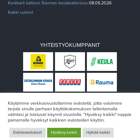
Korkkarit kattoon Rauman kesäteatterissa
08.06.2026
Kaikki uutiset
YHTEISTYÖKUMPPANIT
Käytämme verkkosivustollamme evästeitä, jotta voisimme
tarjota sinulle parhaan käyttökokemuksen tallentamalla
valintasi ja toistuvat käynnit sivustolla. "Hyväksy kaikki"-nappia
painamalla hyväksyt kaikkien evästeiden käytön.
© Rauman teatteri 2026
Evästeasetukset
Hyväksy kaikki
Hylkää kaikki
Design:
VÄRIKÄS