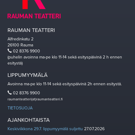
RAUMAN TEATTERI
Alfredinkatu 2
26100 Rauma
02 8376 9900
(puhelin avoinna ma-pe klo 11-14 sekä esityspäivinä 2 h ennen
esitystä)
LIPPUMYYMÄLÄ
Avoinna ma-pe klo 11-14 sekä esityspäivinä 2h ennen esitystä.
02 8376 9900
raumanteatteri(at)raumanteatteri.fi
TIETOSUOJA
AJANKOHTAISTA
Keskiviikkona 29.7. lippumyymälä suljettu
27.07.2026