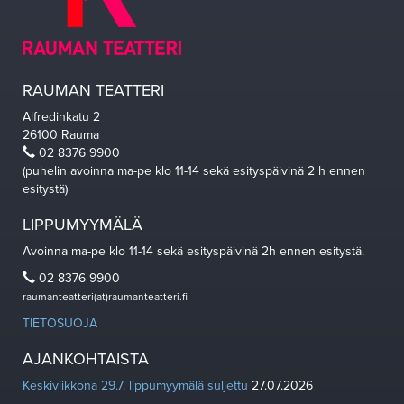
RAUMAN TEATTERI
Alfredinkatu 2
26100 Rauma
02 8376 9900
(puhelin avoinna ma-pe klo 11-14 sekä esityspäivinä 2 h ennen
esitystä)
LIPPUMYYMÄLÄ
Avoinna ma-pe klo 11-14 sekä esityspäivinä 2h ennen esitystä.
02 8376 9900
raumanteatteri(at)raumanteatteri.fi
TIETOSUOJA
AJANKOHTAISTA
Keskiviikkona 29.7. lippumyymälä suljettu
27.07.2026