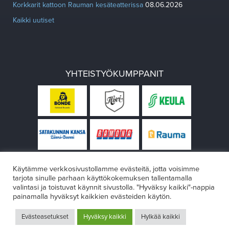
Korkkarit kattoon Rauman kesäteatterissa
08.06.2026
Kaikki uutiset
YHTEISTYÖKUMPPANIT
Käytämme verkkosivustollamme evästeitä, jotta voisimme
tarjota sinulle parhaan käyttökokemuksen tallentamalla
valintasi ja toistuvat käynnit sivustolla. "Hyväksy kaikki"-nappia
painamalla hyväksyt kaikkien evästeiden käytön.
© Rauman teatteri 2026
Evästeasetukset
Hyväksy kaikki
Hylkää kaikki
Design:
VÄRIKÄS