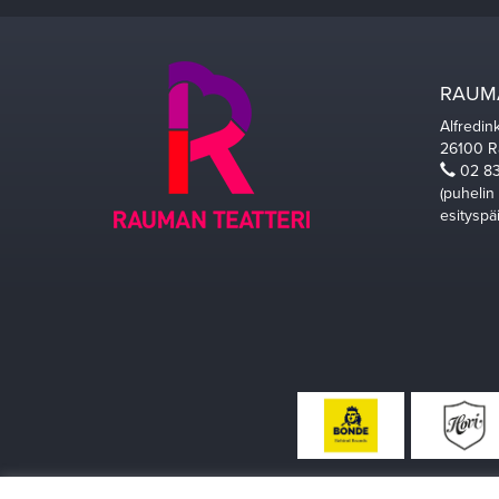
RAUMA
Alfredin
26100 
02 83
(puhelin
esityspä