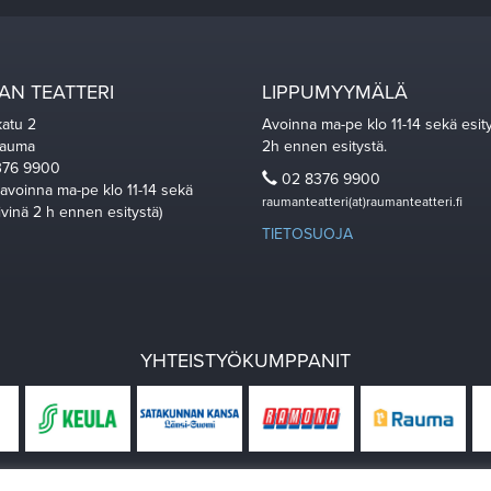
N TEATTERI
LIPPUMYYMÄLÄ
katu 2
Avoinna ma-pe klo 11-14 sekä esit
Rauma
2h ennen esitystä.
76 9900
02 8376 9900
 avoinna ma-pe klo 11-14 sekä
raumanteatteri(at)raumanteatteri.fi
ivinä 2 h ennen esitystä)
TIETOSUOJA
YHTEISTYÖKUMPPANIT