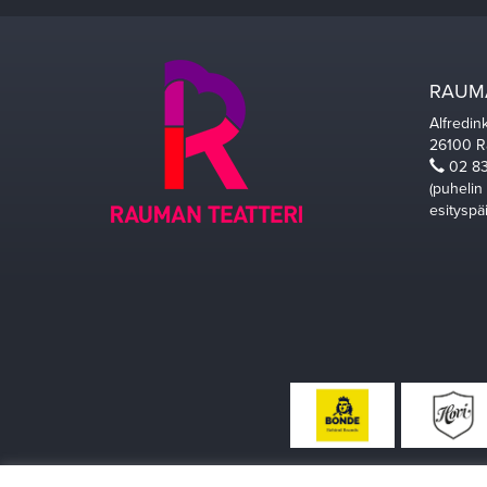
RAUMA
Alfredin
26100 
02 83
(puhelin
esityspä