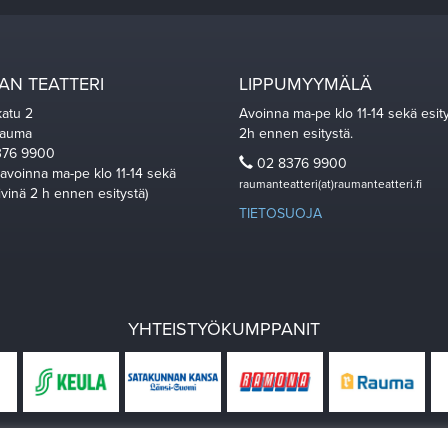
N TEATTERI
LIPPUMYYMÄLÄ
katu 2
Avoinna ma-pe klo 11-14 sekä esit
Rauma
2h ennen esitystä.
76 9900
02 8376 9900
 avoinna ma-pe klo 11-14 sekä
raumanteatteri(at)raumanteatteri.fi
ivinä 2 h ennen esitystä)
TIETOSUOJA
YHTEISTYÖKUMPPANIT