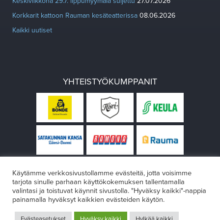
Keskiviikkona 29.7. lippumyymälä suljettu
27.07.2026
Korkkarit kattoon Rauman kesäteatterissa
08.06.2026
Kaikki uutiset
YHTEISTYÖKUMPPANIT
Käytämme verkkosivustollamme evästeitä, jotta voisimme
tarjota sinulle parhaan käyttökokemuksen tallentamalla
valintasi ja toistuvat käynnit sivustolla. "Hyväksy kaikki"-nappia
painamalla hyväksyt kaikkien evästeiden käytön.
© Rauman teatteri 2026
Evästeasetukset
Hyväksy kaikki
Hylkää kaikki