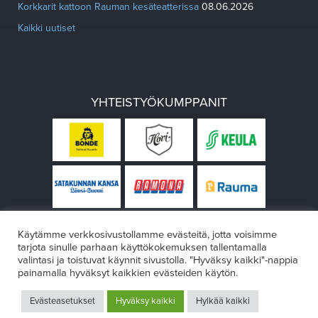
Korkkarit kattoon Rauman kesäteatterissa
08.06.2026
Kaikki uutiset
YHTEISTYÖKUMPPANIT
Käytämme verkkosivustollamme evästeitä, jotta voisimme
tarjota sinulle parhaan käyttökokemuksen tallentamalla
valintasi ja toistuvat käynnit sivustolla. "Hyväksy kaikki"-nappia
painamalla hyväksyt kaikkien evästeiden käytön.
© Rauman teatteri 2026
Evästeasetukset
Hyväksy kaikki
Hylkää kaikki
Design:
VÄRIKÄS