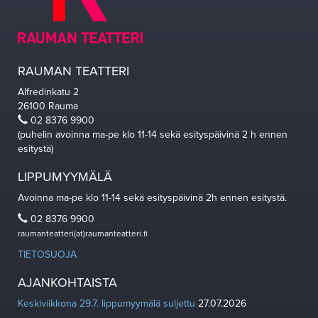
RAUMAN TEATTERI
Alfredinkatu 2
26100 Rauma
02 8376 9900
(puhelin avoinna ma-pe klo 11-14 sekä esityspäivinä 2 h ennen
esitystä)
LIPPUMYYMÄLÄ
Avoinna ma-pe klo 11-14 sekä esityspäivinä 2h ennen esitystä.
02 8376 9900
raumanteatteri(at)raumanteatteri.fi
TIETOSUOJA
AJANKOHTAISTA
Keskiviikkona 29.7. lippumyymälä suljettu
27.07.2026