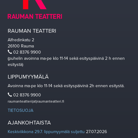
RAUMAN TEATTERI
Alfredinkatu 2
26100 Rauma
02 8376 9900
(puhelin avoinna ma-pe klo 11-14 sekä esityspäivinä 2 h ennen
esitystä)
LIPPUMYYMÄLÄ
Avoinna ma-pe klo 11-14 sekä esityspäivinä 2h ennen esitystä.
02 8376 9900
raumanteatteri(at)raumanteatteri.fi
TIETOSUOJA
AJANKOHTAISTA
Keskiviikkona 29.7. lippumyymälä suljettu
27.07.2026