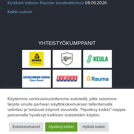
Korkkarit kattoon Rauman kesäteatterissa
08.06.2026
Kaikki uutiset
YHTEISTYÖKUMPPANIT
Käytämme verkkosivustollamme evästeitä, jotta voisimme
tarjota sinulle parhaan käyttökokemuksen tallentamalla
valintasi ja toistuvat käynnit sivustolla. "Hyväksy kaikki"-nappia
painamalla hyväksyt kaikkien evästeiden käytön.
© Rauman teatteri 2026
Evästeasetukset
Hyväksy kaikki
Hylkää kaikki
Design:
VÄRIKÄS