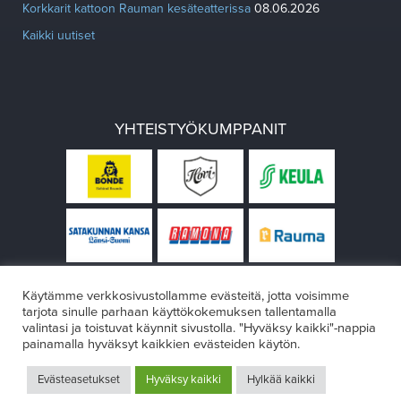
Korkkarit kattoon Rauman kesäteatterissa
08.06.2026
Kaikki uutiset
YHTEISTYÖKUMPPANIT
Käytämme verkkosivustollamme evästeitä, jotta voisimme
tarjota sinulle parhaan käyttökokemuksen tallentamalla
valintasi ja toistuvat käynnit sivustolla. "Hyväksy kaikki"-nappia
painamalla hyväksyt kaikkien evästeiden käytön.
© Rauman teatteri 2026
Evästeasetukset
Hyväksy kaikki
Hylkää kaikki
Design:
VÄRIKÄS