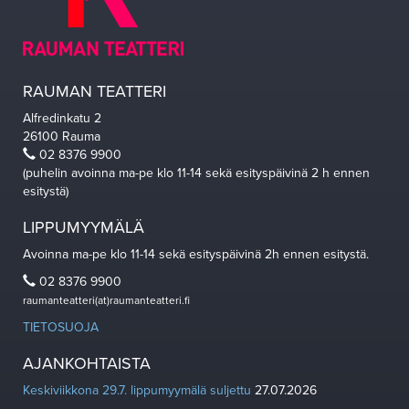
RAUMAN TEATTERI
Alfredinkatu 2
26100 Rauma
02 8376 9900
(puhelin avoinna ma-pe klo 11-14 sekä esityspäivinä 2 h ennen
esitystä)
LIPPUMYYMÄLÄ
Avoinna ma-pe klo 11-14 sekä esityspäivinä 2h ennen esitystä.
02 8376 9900
raumanteatteri(at)raumanteatteri.fi
TIETOSUOJA
AJANKOHTAISTA
Keskiviikkona 29.7. lippumyymälä suljettu
27.07.2026