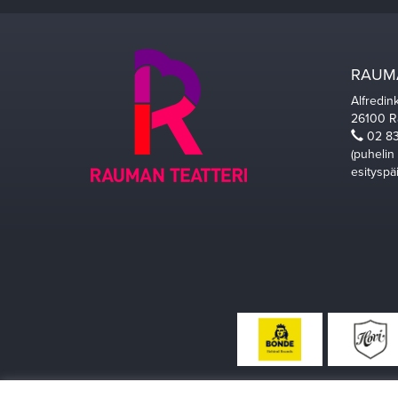
RAUMA
Alfredin
26100 
02 83
(puhelin
esityspä