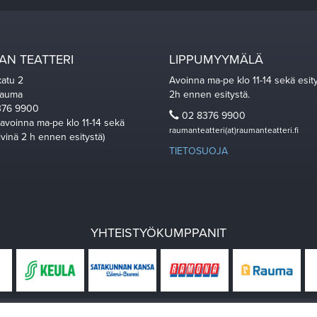
N TEATTERI
LIPPUMYYMÄLÄ
katu 2
Avoinna ma-pe klo 11-14 sekä esit
Rauma
2h ennen esitystä.
76 9900
02 8376 9900
 avoinna ma-pe klo 11-14 sekä
raumanteatteri(at)raumanteatteri.fi
ivinä 2 h ennen esitystä)
TIETOSUOJA
YHTEISTYÖKUMPPANIT