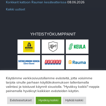
Korkkarit kattoon Rauman kesäteatterissa
08.06.2026
Kaikki uutiset
YHTEISTYÖKUMPPANIT
Käytämme verkkosivustollamme evästeitä, jotta voisimme
tarjota sinulle parhaan käyttökokemuksen tallentamalla
valintasi ja toistuvat käynnit sivustolla. "Hyväksy kaikki"-nappia
painamalla hyväksyt kaikkien evästeiden käytön.
© Rauman teatteri 2026
Evästeasetukset
Hyväksy kaikki
Hylkää kaikki
Design:
VÄRIKÄS