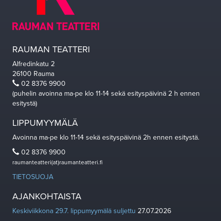
RAUMAN TEATTERI
Alfredinkatu 2
26100 Rauma
02 8376 9900
(puhelin avoinna ma-pe klo 11-14 sekä esityspäivinä 2 h ennen
esitystä)
LIPPUMYYMÄLÄ
Avoinna ma-pe klo 11-14 sekä esityspäivinä 2h ennen esitystä.
02 8376 9900
raumanteatteri(at)raumanteatteri.fi
TIETOSUOJA
AJANKOHTAISTA
Keskiviikkona 29.7. lippumyymälä suljettu
27.07.2026