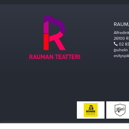
RAUMA
Alfredin
26100 
02 83
(puhelin
esityspä