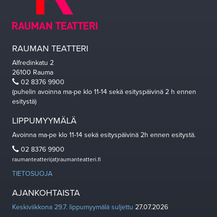
RAUMAN TEATTERI
Alfredinkatu 2
26100 Rauma
02 8376 9900
(puhelin avoinna ma-pe klo 11-14 sekä esityspäivinä 2 h ennen
esitystä)
LIPPUMYYMÄLÄ
Avoinna ma-pe klo 11-14 sekä esityspäivinä 2h ennen esitystä.
02 8376 9900
raumanteatteri(at)raumanteatteri.fi
TIETOSUOJA
AJANKOHTAISTA
Keskiviikkona 29.7. lippumyymälä suljettu
27.07.2026