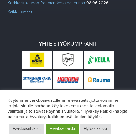
Korkkarit kattoon Rauman kesäteatterissa
08.06.2026
Kaikki uutiset
YHTEISTYÖKUMPPANIT
Käytämme verkkosivustollamme evästeitä, jotta voisimme
tarjota sinulle parhaan käyttökokemuksen tallentamalla
valintasi ja toistuvat käynnit sivustolla. "Hyväksy kaikki"-nappia
painamalla hyväksyt kaikkien evästeiden käytön.
© Rauman teatteri 2026
Evästeasetukset
Hyväksy kaikki
Hylkää kaikki
Design:
VÄRIKÄS