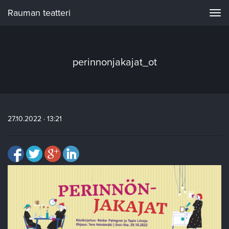
Rauman teatteri
Navi
perinnonjakajat_ot
27.10.2022 · 13:21