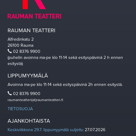
RAUMAN TEATTERI
Alfredinkatu 2
26100 Rauma
02 8376 9900
(puhelin avoinna ma-pe klo 11-14 sekä esityspäivinä 2 h ennen
esitystä)
LIPPUMYYMÄLÄ
Avoinna ma-pe klo 11-14 sekä esityspäivinä 2h ennen esitystä.
02 8376 9900
raumanteatteri(at)raumanteatteri.fi
TIETOSUOJA
AJANKOHTAISTA
Keskiviikkona 29.7. lippumyymälä suljettu
27.07.2026