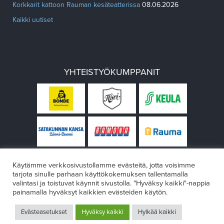
Korkkarit kattoon Rauman kesäteatterissa
08.06.2026
Kaikki uutiset
YHTEISTYÖKUMPPANIT
Käytämme verkkosivustollamme evästeitä, jotta voisimme
tarjota sinulle parhaan käyttökokemuksen tallentamalla
valintasi ja toistuvat käynnit sivustolla. "Hyväksy kaikki"-nappia
painamalla hyväksyt kaikkien evästeiden käytön.
© Rauman teatteri 2026
Evästeasetukset
Hyväksy kaikki
Hylkää kaikki
Design:
VÄRIKÄS