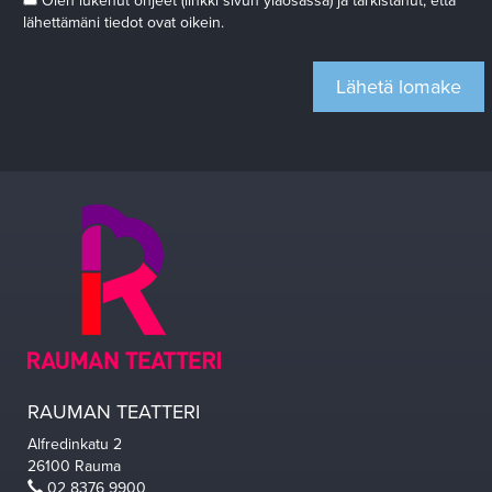
Olen lukenut ohjeet (linkki sivun yläosassa) ja tarkistanut, että
lähettämäni tiedot ovat oikein.
RAUMAN TEATTERI
Alfredinkatu 2
26100 Rauma
02 8376 9900