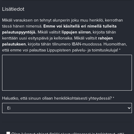
Lisätiedot
Mikäli varauksen on tehnyt alunperin joku muu henkilö, kerrothan
tässä hänen nimensä.
Emme voi käsitellä eri nimellä tulleita
palautuspyyntöjä.
Mikäli valitsit
lippujen siirron
, kirjoita tähän
kenttään uusi esityspäivä ja kellonaika. Mikäli valitsit
rahojen
palautuksen
, kirjoita tähän tilinumero IBAN-muodossa. Huomoithan,
että emme voi palauttaa Lippupisteen palvelu- ja toimituskuluja! *
Haluatko, että sinuun ollaan henkilökohtaisesti yhteydessä? *