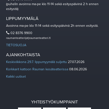
(puhelin avoinna ma-pe klo 11-14 sekä esityspäivinä 2 h ennen
esitystä)
LIPPUMYYMÄLÄ
Avoinna ma-pe klo 11-14 sekä esityspäivinä 2h ennen esitystä.
02 8376 9900
raumanteatteri(at)raumanteatteri.fi
TIETOSUOJA
AJANKOHTAISTA
Keskiviikkona 29.7. lippumyymälä suljettu
27.07.2026
Korkkarit kattoon Rauman kesäteatterissa
08.06.2026
Kaikki uutiset
YHTEISTYÖKUMPPANIT