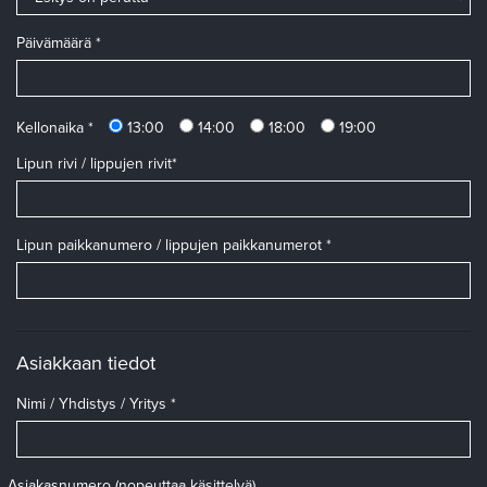
Päivämäärä *
Kellonaika *
13:00
14:00
18:00
19:00
Lipun rivi / lippujen rivit*
Lipun paikkanumero / lippujen paikkanumerot *
Asiakkaan tiedot
Nimi / Yhdistys / Yritys *
Asiakasnumero (nopeuttaa käsittelyä)