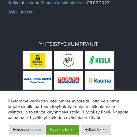
Korkkarit kattoon Rauman kesäteatterissa
08.06.2026
Kaikki uutiset
YHTEISTYÖKUMPPANIT
Käytämme verkkosivustollamme evästeitä, jotta voisimme
tarjota sinulle parhaan käyttökokemuksen tallentamalla
valintasi ja toistuvat käynnit sivustolla. "Hyväksy kaikki"-nappia
painamalla hyväksyt kaikkien evästeiden käytön.
© Rauman teatteri 2026
Evästeasetukset
Hyväksy kaikki
Hylkää kaikki
Design:
VÄRIKÄS