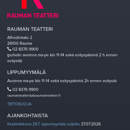
RAUMAN TEATTERI
Alfredinkatu 2
26100 Rauma
02 8376 9900
(puhelin avoinna ma-pe klo 11-14 sekä esityspäivinä 2 h ennen
esitystä)
LIPPUMYYMÄLÄ
Avoinna ma-pe klo 11-14 sekä esityspäivinä 2h ennen esitystä.
02 8376 9900
raumanteatteri(at)raumanteatteri.fi
TIETOSUOJA
AJANKOHTAISTA
Keskiviikkona 29.7. lippumyymälä suljettu
27.07.2026