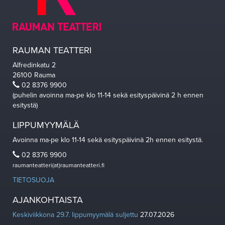
RAUMAN TEATTERI
Alfredinkatu 2
26100 Rauma
02 8376 9900
(puhelin avoinna ma-pe klo 11-14 sekä esityspäivinä 2 h ennen
esitystä)
LIPPUMYYMÄLÄ
Avoinna ma-pe klo 11-14 sekä esityspäivinä 2h ennen esitystä.
02 8376 9900
raumanteatteri(at)raumanteatteri.fi
TIETOSUOJA
AJANKOHTAISTA
Keskiviikkona 29.7. lippumyymälä suljettu
27.07.2026