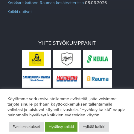
Korkkarit kattoon Rauman kesäteatterissa
08.06.2026
Kaikki uutiset
YHTEISTYÖKUMPPANIT
Käytämme verkkosivustollamme evästeitä, jotta voisimme
tarjota sinulle parhaan käyttökokemuksen tallentamalla
valintasi ja toistuvat käynnit sivustolla. "Hyväksy kaikki"-nappia
painamalla hyväksyt kaikkien evästeiden käytön.
© Rauman teatteri 2026
Evästeasetukset
Hyväksy kaikki
Hylkää kaikki
Design:
VÄRIKÄS